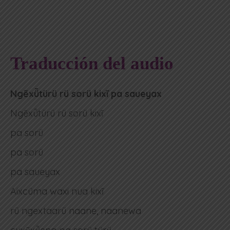
Traducción del audio
Ngẽxǖtürü rü sorü kixĩ pa saueyax
Ngẽxǖtürü rü sorü kixĩ
pa sorü
pa sorü
pa saueyax
Aixcüma waxi nua kixĩ
rü ngextaarü naane, naanewa