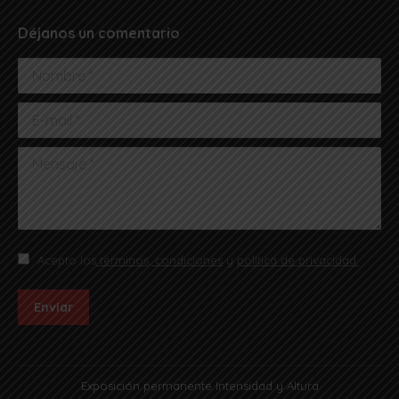
Déjanos un comentario
Nombre *
E-mail *
Mensaje *
Acepto los
términos, condiciones
y
política de privacidad.
Enviar
Exposición permanente Intensidad y Altura