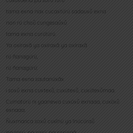
cuxũxǖena pa sorü türü
tama exna nax cucaxtürü sadauxǖ exna
nori rü choǖ cungesaǖxǖ
tama exna curütürü.
Ya oxíraxã ya oxíraxã ya oxíraxã
rü ñanagürü,
rü ñanagürü:
Tama exna sautanüxãx
i soxǖ exna cuxtexǖ, cuxütexǖ, cuxütexǖmaa.
Cumatürü ni yaanewa cuxũxǖ exnaaa, cuxũxǖ
exnaaa.
Ñuxmarica soxǖ cuxĩnü ya ĩnücüraǖ
pa sorü, pa sorü, pa sorüraã.