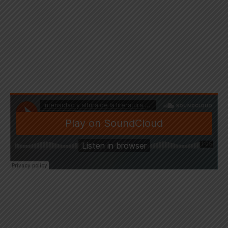
Lee la traducción del audio
Ver comentario
Descubre más en:
Woxrexcüchiga
Ngẽxǖtürü rü sorü kixĩ pa saueyax
. Intérprete: Santa
Lluanico Lauriano. Comunidad Yahuma, primera zona,
2012-2015. Archivo: Ministerio de Cultura.