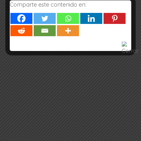
Comparte este contenido en:
Mejia Baca
Mejia baca
Por
crisend
julio 16, 2021