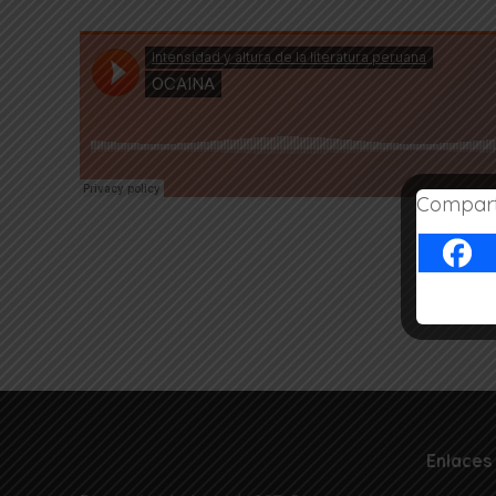
Comparte
Ícaro, canto de la anaconda para que el viajero retor
Enlaces 