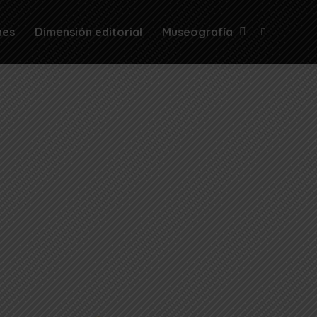
nes
Dimensión editorial
Museografía
Buscar:
OCAINA
FAMILIA HUITOTO
Descubre más en: