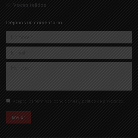
Voces tejidas
Déjanos un comentario
Nombre *
E-mail *
Mensaje *
Acepto los
términos, condiciones
y
política de privacidad.
Enviar