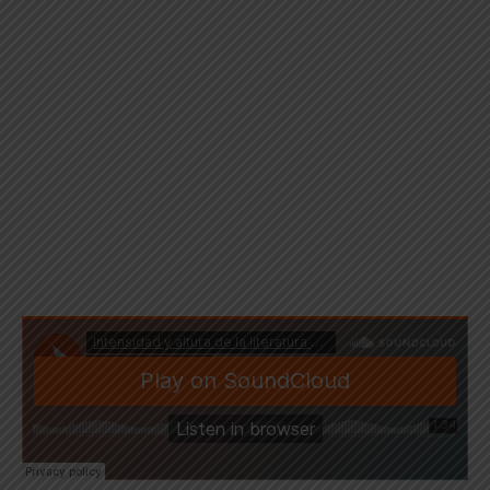
Mujer sharanahua y mono noctámbulo. Santa Clara, río
Purús, Ucayali, 2013. Fotografía: Chris Fagan / Upper
Amazon Conservancy.
SHARANAHU
FAMILIA PANO